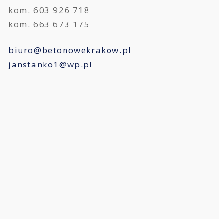
kom. 603 926 718
kom. 663 673 175
biuro@betonowekrakow.pl
janstanko1@wp.pl