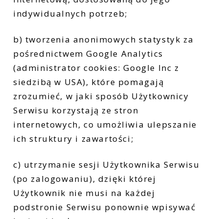
indywidualnych potrzeb;
b) tworzenia anonimowych statystyk za
pośrednictwem Google Analytics
(administrator cookies: Google Inc z
siedzibą w USA), które pomagają
zrozumieć, w jaki sposób Użytkownicy
Serwisu korzystają ze stron
internetowych, co umożliwia ulepszanie
ich struktury i zawartości;
c) utrzymanie sesji Użytkownika Serwisu
(po zalogowaniu), dzięki której
Użytkownik nie musi na każdej
podstronie Serwisu ponownie wpisywać