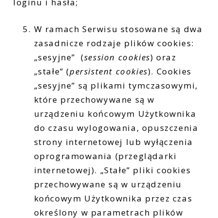
loginu i hasła;
W ramach Serwisu stosowane są dwa
zasadnicze rodzaje plików cookies:
„sesyjne” (
session cookies
) oraz
„stałe” (
persistent cookies
). Cookies
„sesyjne” są plikami tymczasowymi,
które przechowywane są w
urządzeniu końcowym Użytkownika
do czasu wylogowania, opuszczenia
strony internetowej lub wyłączenia
oprogramowania (przeglądarki
internetowej). „Stałe” pliki cookies
przechowywane są w urządzeniu
końcowym Użytkownika przez czas
określony w parametrach plików